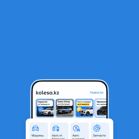
RU
Открыть приложение
1
/
5
Гур насос
28 000 ₸
Город
Тараз, Жамбылская область