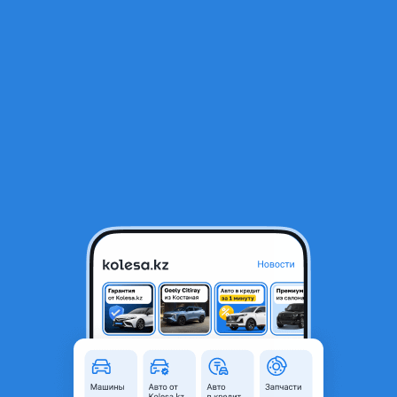
RU
Открыть приложение
1
/
4
Шкиф коленвала 1zz
20 000 ₸
Город
Алматы, Алматинская