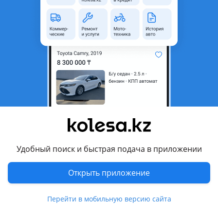
область
Состояние
Б/y
Комментарий продавца
Объем 1.8
Перевести
Другие объявления продавца
Магжан
Удобный поиск и быстрая подача в приложении
Запчасти
Открыть приложение
Автозапчасти
291
Перейти в мобильную версию сайта
Похожие объявления