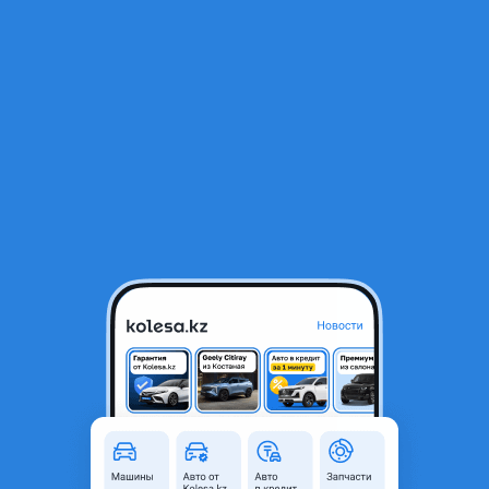
RU
Открыть приложение
В начало
1
/
2
Бензонасос
55 000 ₸
Объявление находится в архиве и может быть