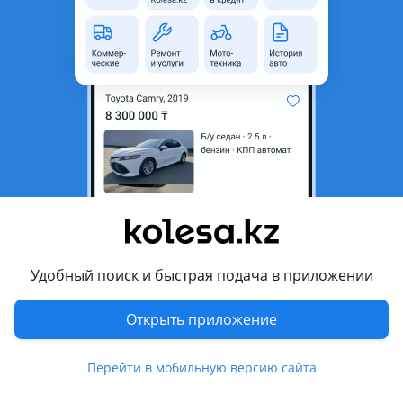
неактуальным.
Город
Алматы, Алматинская
область
Состояние
Новая
Есть доставка
Да
Подходит на авто
Mitsubishi Lancer
2015 - 2017 X [2-й рестайлинг], 2011 - 2015 X рестайлинг,
2007 - 2011 X (CYxA/CZxA), 2000 - 2007 IX (CSxA/CTxA)
Удобный поиск и быстрая подача в приложении
Mitsubishi Mirage
Открыть приложение
2015 - н.в. 6 поколение рестайлинг (A0xA), 2012 - 2015 6
поколение (A0xA), 1995 - 2003 5 поколение
Показать больше
Перейти в мобильную версию сайта
Mitsubishi Montero
2014 - н.в. 4 поколение рестайлинг, 2006 - 2014 4