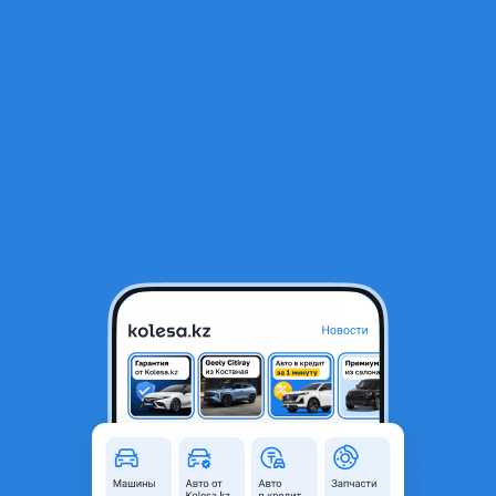
RU
Открыть приложение
В начало
1
/
2
Уголок зеркала Chevrolet Cruze
8 000 ₸
Город
Алматы, Алматинская