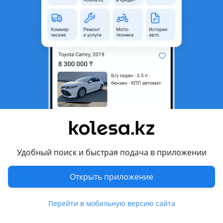
область
Состояние
Новая
Есть доставка
Да
Комментарий продавца
Chevrolet Cruze уголок зеркала
Перевести
Другие объявления продавца
Timur
Удобный поиск и быстрая подача в приложении
Машины
Открыть приложение
Легковые
1
Перейти в мобильную версию сайта
Запчасти