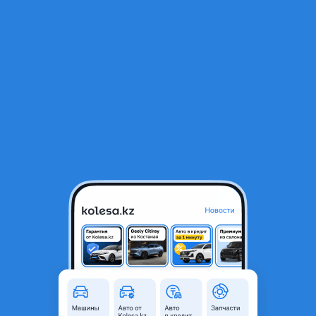
RU
Открыть приложение
1
/
3
Ручки дверей на 211
5 000 ₸
Город
Алматы, Алматинская