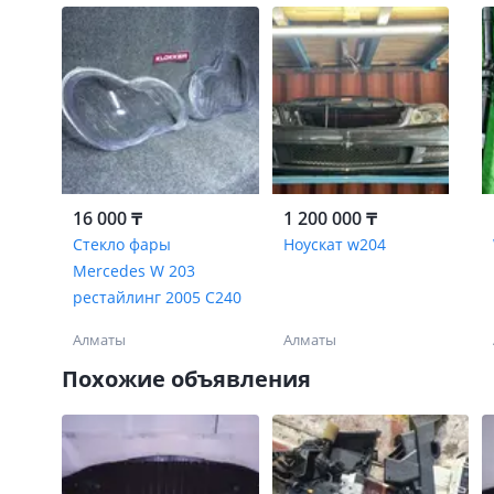
16 000 ₸
1 200 000 ₸
Стекло фары
Ноускат w204
Mercedes W 203
рестайлинг 2005 C240
Алматы
Алматы
Похожие объявления