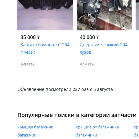
35 000 ₸
40 000 ₸
Защита бампера C 204
Дверныйе замкий 204
4 Matic
кузов
Алматы
Алматы
Объявление посмотрели
237
раз
c 5 августа
Популярные поиски в категории запчасти
крышка багажник
крышка от багажника
кр
багажник
багажники
ба