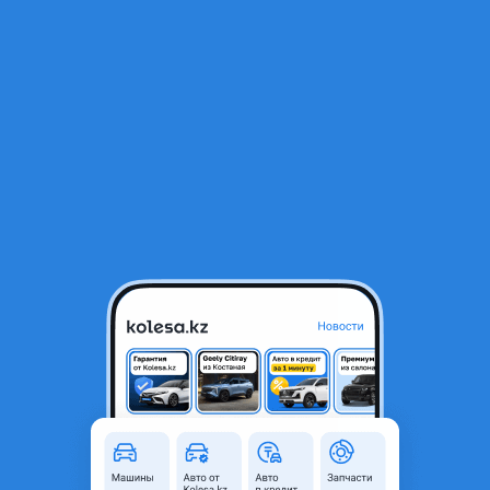
RU
Открыть приложение
1
/
8
R20/ДИСКИ/PORSCHE CAYENNE
400 000 ₸
Город
Караганда, Карагандинская