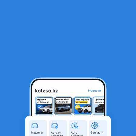
RU
Открыть приложение
В начало
1
/
2
Бампер задний на Гольф 3
25 000 ₸
Город
Алматы, Алматинская