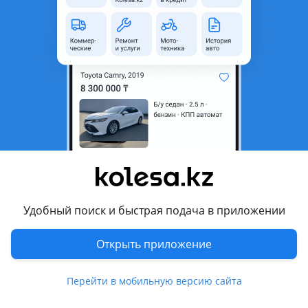
область
Состояние
Б/y
Есть доставка
Да
Комментарий продавца
Привезенные из Японии Германии оригинал хорошем
состоянии работаем с регионами
Перевести
Другие объявления продавца
Удобный поиск и быстрая подача в приложении
Максим
Открыть приложение
Запчасти
Перейти в мобильную версию сайта
Автозапчасти
102