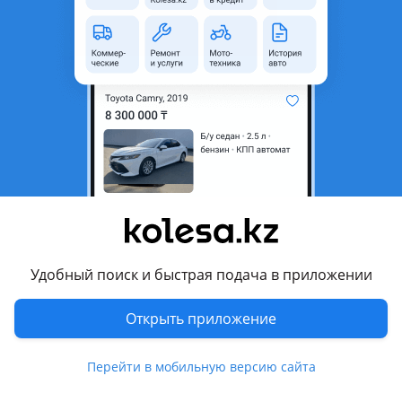
Город
Алматы, Алматинская
область
Состояние
Б/y
Есть доставка
Да
Комментарий продавца
Заднее глухое боковое стекло жабра собачник lite ace noah
правый левый большое ar 25 маленькое arl 20
Перевести
Другие объявления продавца
Удобный поиск и быстрая подача в приложении
Jparts
Открыть приложение
Запчасти
Перейти в мобильную версию сайта
Автозапчасти
901