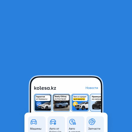
RU
Открыть приложение
В начало
1
/
2
Заднее глухое боковое стекло жабра собачник lite ace noah
правый левый
20 000 ₸