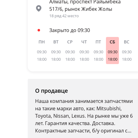
Алматы, проспект Райымбека
517/6, рынок Жибек Жолы
18 ряд 42 место
Закрыто до 09:30
ПН
ВТ
СР
ЧТ
ПТ
СБ
ВС
09:30
09:30
09:30
09:30
09:30
09:30
09:30
18:00
18:00
18:00
18:00
18:00
18:00
18:00
О продавце
Наша компания занимается запчастями
на такие марки авто, как: Mitsubishi,
Toyota, Nissan, Lexus. На рынке мы уже 6
лет. Гарантия качества. Доставка.
Контрактные запчасти, б/у оригинал с