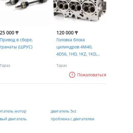
25 000 ₸
120 000 ₸
Привод в сборе,
Головка блока
гранаты (ШРУС)
цилиндров 4M40,
4D56, 1HD, 1KZ, 1KD,
2LT, 3L, 5L
Тараз
Тараз
Пожаловаться
игатель мотор
двигатель 5vz
вый двигатель
проблема с двигателем