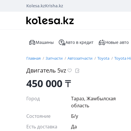
Kolesa.kz
Krisha.kz
Машины
Авто в кредит
Новые авто
Главная
Запчасти
Автозапчасти
Toyota
Toyota H
Двигатель 5vz
450 000
₸
Город
Тараз, Жамбылская
область
Состояние
Б/y
Есть доставка
Да