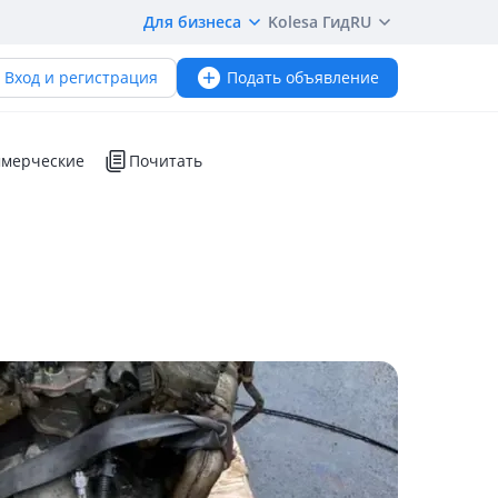
Для бизнеса
Kolesa Гид
RU
Вход и регистрация
Подать объявление
мерческие
Почитать