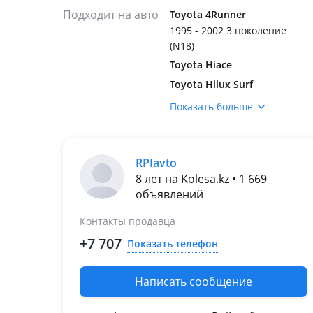
Подходит на авто
Toyota 4Runner
1995 - 2002 3 поколение
(N18)
Toyota Hiace
Toyota Hilux Surf
1995 - 2002 3 поколение
Показать больше
Toyota Land Cruiser
Prado
1996 - 2000 J90
RPIavto
1999 - 2002 J90
8 лет на Kolesa.kz • 1 669
рестайлинг
объявлений
2002 - 2009 J120
Контакты продавца
+7 707
Показать телефон
Написать сообщение