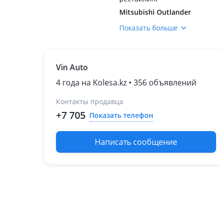
Mitsubishi Outlander
2002 - 2008 1 поколение
Показать больше
(CUxW)
2005 - 2009 2 поколение
(CWxW)
Vin Auto
2009 - 2013 2 поколение
рестайлинг (CWxW)
4 года на Kolesa.kz • 356 объявлений
2012 - 2014 3 поколение
(GGxW/GFxW/ZJ/ZL/ZK)
Контакты продавца
2014 - 2016 3 поколение
+7 705
Показать телефон
рестайлинг
(GGxW/GFxW/ZJ/ZL/ZK)
Написать сообщение
2015 - 2018 3 поколение
[2-й рестайлинг]
(GGxW/GFxW/ZJ/ZL/ZK)
2018 - н.в. 3 поколение
[3-й рестайлинг]
(GGxW/GFxW/ZJ/ZL/ZK)
Mitsubishi Pajero