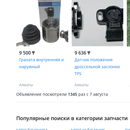
9 500 ₸
9 636 ₸
Граната внутренняя и
Датчик положения
наружный
дроссельной заслонки
TPS
Алматы
Алматы
Объявление посмотрели
1345
раз
c 7 августа
Популярные поиски в категории запчасти
капот багажника
капот на багажник
то