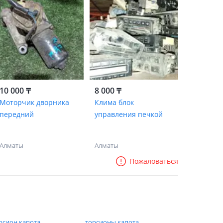
10 000 ₸
8 000 ₸
Моторчик дворника
Клима блок
передний
управления печкой
Алматы
Алматы
Пожаловаться
рсион капота
торсионы капота