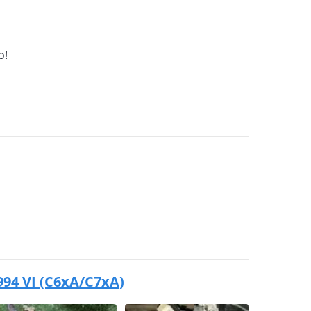
о!
994 VI (C6xA/C7xA)