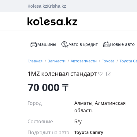
Kolesa.kz
Krisha.kz
Машины
Авто в кредит
Новые авто
Главная
Запчасти
Автозапчасти
Toyota
Toyota C
1MZ коленвал стандарт
70 000
₸
Город
Алматы, Алматинская
область
Состояние
Б/y
Подходит на авто
Toyota Camry