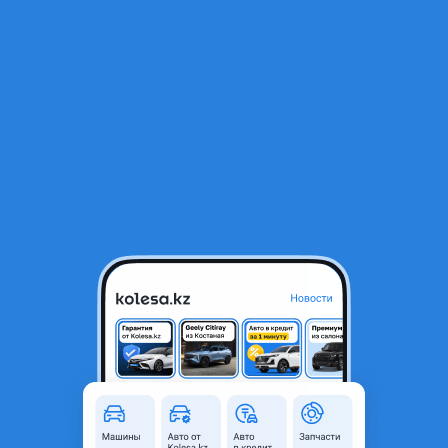
RU
Открыть приложение
В начало
1
/
2
Уплотнительные резинки
5 000 ₸
Город
Алматы, Алматинская