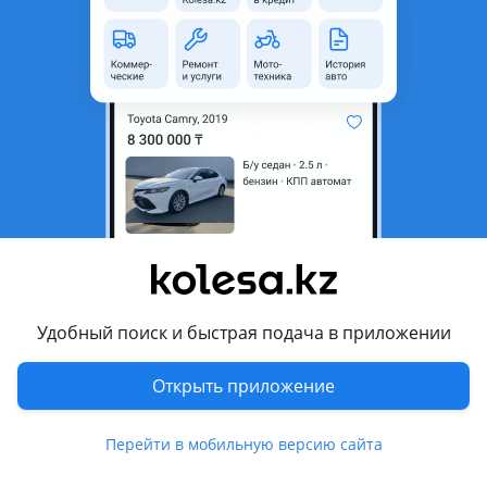
область
Состояние
Б/y
Оригинальность
Оригинал
Есть доставка
Да
Подходит на авто
Kia Forte
2012 - 2016 2 поколение, 2016 - 2018 2 поколение
рестайлинг
Kia Cerato
Удобный поиск и быстрая подача в приложении
2013 - 2016 3 поколение (YD), 2016 - 2019 3 поколение
рестайлинг (YD)
Показать больше
Открыть приложение
Комментарий продавца
Перейти в мобильную версию сайта
Подушка двигателя левая (акпп)