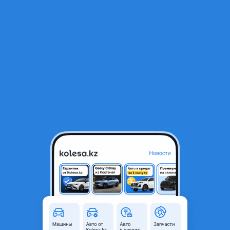
RU
Открыть приложение
В начало
1
/
2
Подушка двигателя и коробки
10 000 ₸
Город
Алматы, Алматинская