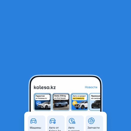
RU
Открыть приложение
1
/
8
Крылья на Субару Форестер 2019-2021
95 000 ₸
Город
Алматы, Алматинская