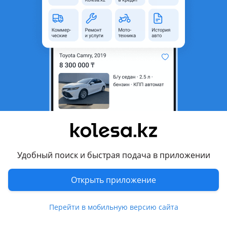
область
Состояние
Новая
Оригинальность
Оригинал
Комментарий продавца
Продам крылья переднее на Субару Форестер Кузов SK.
Есть обе стороны. Новые оригинальные по 95 000 тг. Есть
накладки на крылья, салазки, телевизор.
Отправка в регионы.
Перевести
Удобный поиск и быстрая подача в приложении
Другие объявления продавца
Открыть приложение
продавец
Перейти в мобильную версию сайта
Запчасти