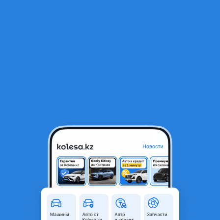
RU
Открыть приложение
В начало
1
/
2
Подушка безопасности
50 000 ₸
Город
Алматы, Алматинская