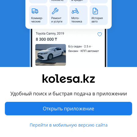
область
Состояние
Б/y
Комментарий продавца
Б/у оригинал в наличий
Перевести
Другие объявления продавца
Нурзат
Удобный поиск и быстрая подача в приложении
Запчасти
Открыть приложение
Автозапчасти
186
Авто на разбор
3
Перейти в мобильную версию сайта