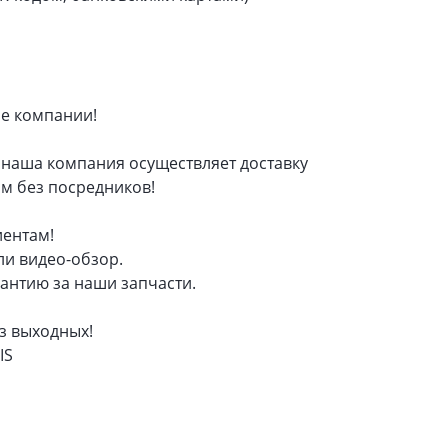
ые компании!
наша компания осуществляет доставку
ам без посредников!
иентам!
ли видео-обзор.
антию за наши запчасти.
ез выходных!
IS