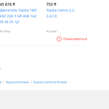
45 876 ₸
755 ₸
Двигатель Toyota 1MZ
Toyota Camry 2.2,
2AZ 2GR 3 GR 4GR 1AZ
2.4,3.0
3S 4S 5S 1JZ
Астана
Астана
Пожаловаться
z
не
Toyota в Астане
Toyota Camry в Астане