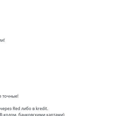
ии!
е точные!
ерез Red либо в kredit.
R-кодом, банковскими картами)