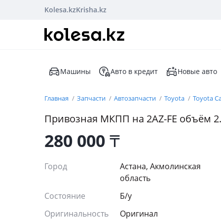
Kolesa.kz
Krisha.kz
Машины
Авто в кредит
Новые авто
Главная
Запчасти
Автозапчасти
Toyota
Toyota C
Привозная МКПП на 2AZ-FE объём 2
280 000
₸
Город
Астана, Акмолинская
область
Состояние
Б/y
Оригинальность
Оригинал