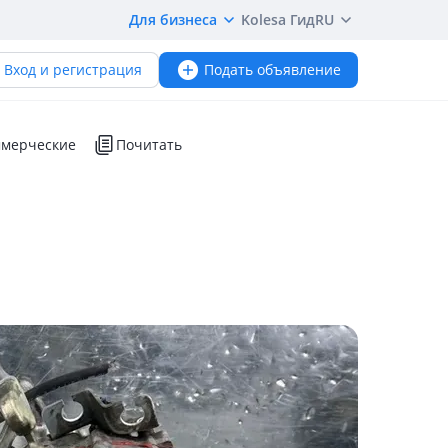
Для бизнеса
Kolesa Гид
RU
Вход и регистрация
Подать объявление
мерческие
Почитать