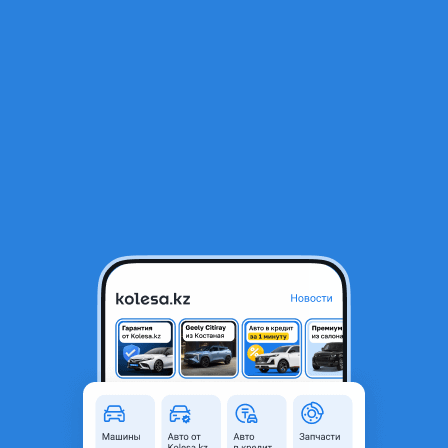
RU
Открыть приложение
1
/
3
Дроссельная заслонка 2.0-3.0-4.4 N20 N54 N55 N63
5 000 ₸
Город
Алматы, Алматинская