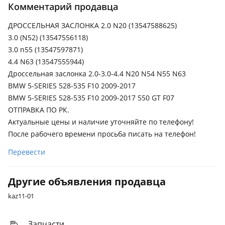
Комментарий продавца
2009 - 2013 F10/F11/F07, 2002 - 2007 E60/E61
ДРОССЕЛЬНАЯ ЗАСЛОНКА 2.0 N20 (13547588625)
BMW 535
3.0 (N52) (13547556118)
2009 - 2013 F10/F11/F07, 1995 - 2000 E39
3.0 n55 (13547597871)
BMW 550
4.4 N63 (13547555944)
2009 - 2013 F10/F11/F07, 2007 - 2010 E60/E61 рестайлинг
Дроссельная заслонка 2.0-3.0-4.4 N20 N54 N55 N63
BMW 5-SERIES 528-535 F10 2009-2017
BMW 5-SERIES 528-535 F10 2009-2017 550 GT F07
ОТПРАВКА ПО РК.
Актуальные цены и наличие уточняйте по телефону!
После рабочего времени просьба писать на телефон!
Перевести
Другие объявления продавца
kaz11-01
Запчасти