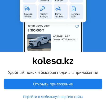
область
Состояние
Б/y
Комментарий продавца
Продам
Перевести
Другие объявления продавца
Toyota
Удобный поиск и быстрая подача в приложении
Запчасти
Открыть приложение
Автозапчасти
493
Магазины запчастей и авторазборы
8
Перейти в мобильную версию сайта