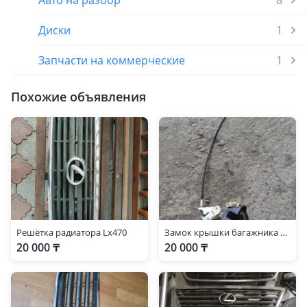
Авто на разбор
8
Диски
1
Запчасти на коммерческие
1
Похожие объявления
Решётка радиатора Lx470
Замок крышки багажника нижний правый левый lx470
20 000 ₸
20 000 ₸