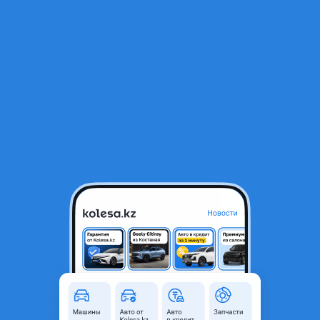
RU
Открыть приложение
В начало
1
/
2
Ступица
25 000 ₸
Город
Алматы, Алматинская