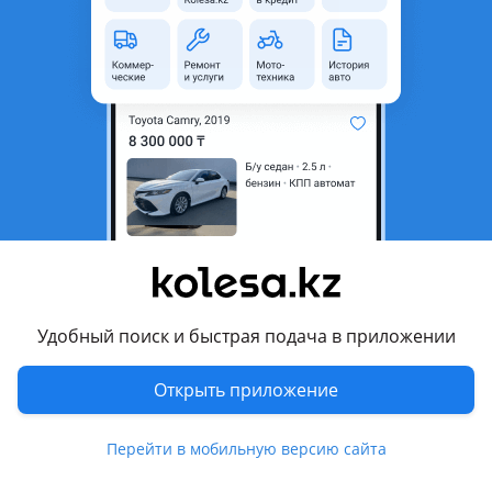
неактуальным.
Город
Астана, Акмолинская
область
Состояние
Б/y
Есть доставка
Да
Комментарий продавца
Обшивки, сиденья, состояние отличное, есть чёрный и
серый цвет
Удобный поиск и быстрая подача в приложении
Перевести
Открыть приложение
Другие объявления продавца
Боря
Перейти в мобильную версию сайта