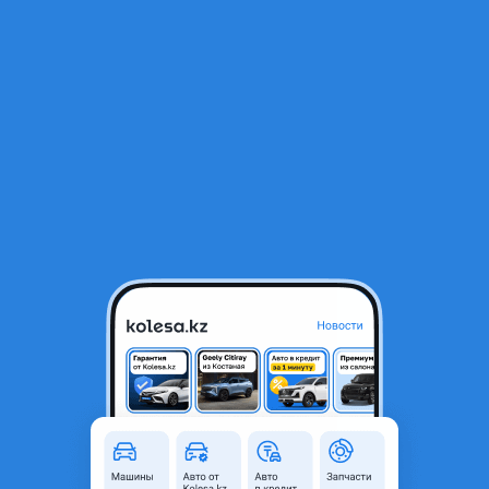
RU
Открыть приложение
1
/
7
Салон
1 200 000 ₸
Объявление находится в архиве и может быть