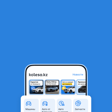
RU
Открыть приложение
В начало
1
/
2
Стартер
30 000 ₸
Город
Алматы, Алматинская