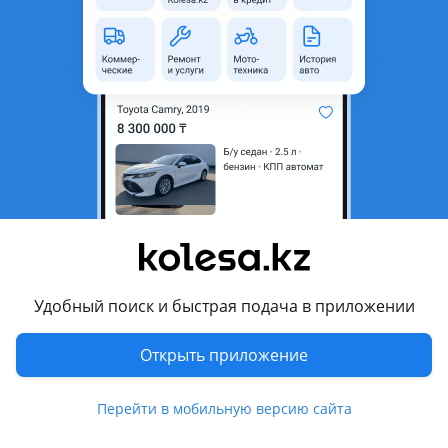
область
Состояние
Новая
Возможна рассрочка или
Да
кредит
Есть доставка
Да
Подходит на авто
Hyundai Accent
2010 - 2017 4 поколение (RB/RC), 2017 - н.в. 5 поколение
(HC)
Удобный поиск и быстрая подача в приложении
Hyundai Avante
2006 - 2010 4 поколение (HD), 2010 - 2015 5 поколение
Открыть приложение
(MD/UD), 2015 - 2020 6 поколение (AD), 2020 - 2023 7
Показать больше
поколение (CN7)
Перейти в мобильную версию сайта
Hyundai Elantra
Комментарий продавца
2010 - 2016 5 поколение (MD/UD), 2013 - 2016 5 поколение