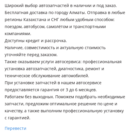
рестайлинг (MD/UD), 2015 - 2020 6 поколение (AD/ADA),
Широкий выбор автозапчастей в наличии и под заказ.
2018 - 2020 6 поколение рестайлинг (AD/ADA), 2020 - н.в. 7
Бесплатная доставка по городу Алматы. Отправка в любые
поколение (CN7)
регионы Казахстана и СНГ любым удобным способом:
поездом, автобусом, самолётом и транспортными
Hyundai i20
компаниями.
2008 - 2012 1 поколение (PB/PBT), 2012 - 2014 1 поколение
Доступны кредит и рассрочка.
рестайлинг (PB/PBT), 2014 - 2018 2 поколение (GB/IB), 2018 -
Наличие, совместимость и актуальную стоимость
н.в. 2 поколение рестайлинг (GB/IB)
уточняйте перед заказом.
Hyundai i30
Также оказываем услуги автосервиса: профессиональная
2007 - 2010 1 поколение (FD), 2010 - 2012 1 поколение
установка автозапчастей, диагностика, ремонт и
рестайлинг (FD), 2012 - 2015 2 поколение (GD), 2015 - 2017 2
техническое обслуживание автомобилей.
поколение рестайлинг (GD), 2017 - 2020 3 поколение
При установке запчастей в нашем автосервисе
(PDE/PD/PDEN)
предоставляется гарантия от 3 до 6 месяцев.
Hyundai i40
Работаем без выходных. Поможем подобрать необходимые
2011 - 2015 1 поколение (VF), 2015 - н.в. 1 поколение
запчасти, предложим оптимальное решение по цене и
рестайлинг (VF)
качеству, а также выполним профессиональную установку
с гарантией.
Kia Carens
2006 - 2012 3 поколение (UN), 2013 - н.в. 4 поколение (RP)
Перевести