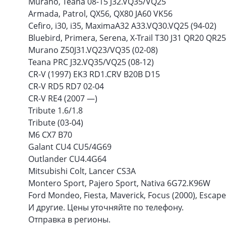
Murano, Teana 08-15 J32.VQ35/VQ25
Armada, Patrol, QX56, QX80 JA60 VK56
Cefiro, i30, i35, MaximaA32 A33.VQ30.VQ25 (94-02)
Bluebird, Primera, Serena, X-Trail T30 J31 QR20 QR2
Murano Z50J31.VQ23/VQ35 (02-08)
Teana PRC J32.VQ35/VQ25 (08-12)
CR-V (1997) EK3 RD1.CRV B20B D15
CR-V RD5 RD7 02-04
CR-V RE4 (2007 —)
Tribute 1.6/1.8
Tribute (03-04)
M6 CX7 B70
Galant CU4 CU5/4G69
Outlander CU4.4G64
Mitsubishi Colt, Lancer CS3A
Montero Sport, Pajero Sport, Nativa 6G72.K96W
Ford Mondeo, Fiesta, Maverick, Focus (2000), Escape
И другие. Цены уточняйте по телефону.
Отправка в регионы.