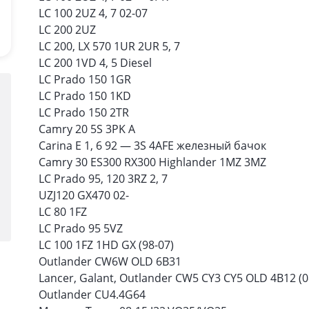
LC 100 2UZ 4, 7 02-07
LC 200 2UZ
LC 200, LX 570 1UR 2UR 5, 7
LC 200 1VD 4, 5 Diesel
LC Prado 150 1GR
LC Prado 150 1KD
LC Prado 150 2TR
Camry 20 5S 3PK A
Carina E 1, 6 92 — 3S 4AFE железный бачок
Camry 30 ES300 RX300 Highlander 1MZ 3MZ
LC Prado 95, 120 3RZ 2, 7
UZJ120 GX470 02-
LC 80 1FZ
LC Prado 95 5VZ
LC 100 1FZ 1HD GX (98-07)
Outlander CW6W OLD 6B31
Lancer, Galant, Outlander CW5 CY3 CY5 OLD 4B12 (0
Outlander CU4.4G64