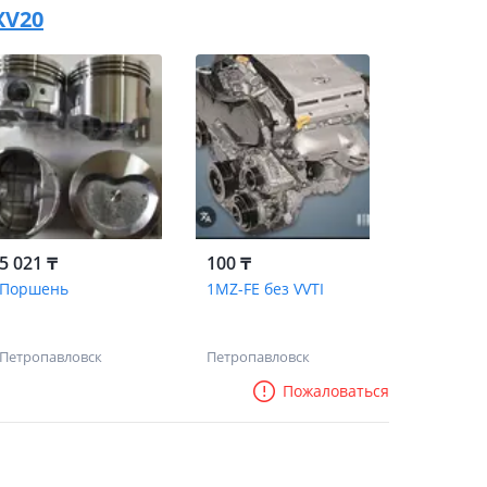
XV20
5 021 ₸
100 ₸
Поршень
1MZ-FE без VVTI
Петропавловск
Петропавловск
Пожаловаться