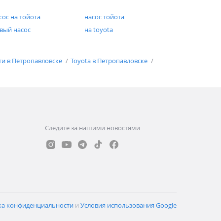
сос на тойота
насос тойота
вый насос
на toyota
ти в Петропавловске
Toyota в Петропавловске
Следите за нашими новостями
ка конфиденциальности
и
Условия использования Google