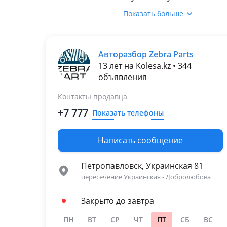
1996 - 2000 XV20
Показать больше
1999 - 2001 XV20
рестайлинг (V25)
2001 - 2004 XV30
Авторазбор Zebra Parts
2004 - 2006 XV30
рестайлинг (V35)
13 лет на Kolesa.kz • 344
2006 - 2009 XV40
объявления
2009 - 2011 XV40
Контакты продавца
рестайлинг (V45)
+7 777
Показать телефоны
Написать сообщение
Петропавловск, Украинская 81
пересечение Украинская - Добролюбова
Закрыто до завтра
ПН
ВТ
СР
ЧТ
ПТ
СБ
ВС