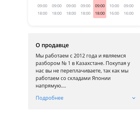
09:00
09:00
09:00
09:00
09:00
10:00
09:00
18:00
18:00
18:00
18:00
18:00
16:00
16:00
О продавце
Мы работаем с 2012 года и являемся
разбором № 1 в Казахстане. Покупая у
нас вы не переплачиваете, так как мы
работаем со складами Японии
напрямую.
Мы даем лучшие цены за моторы
Подробнее
премиум качества. Все моторы проходят
тщательную предпродажную проверку,
такую как эндоскопия, замер
компрессии, замер давления масла.
Открываем клапанные крышки,
показываем состояние двигателя