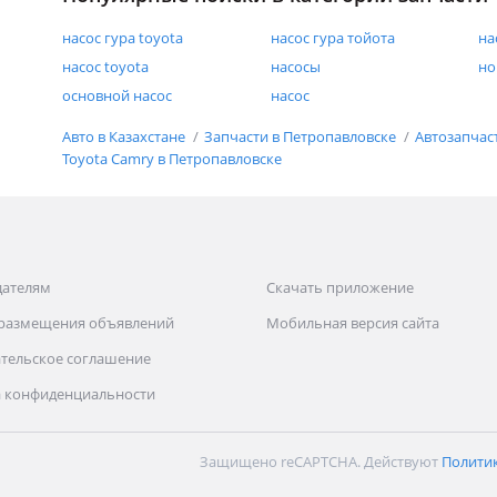
насос гура toyota
насос гура тойота
на
насос toyota
насосы
но
основной насос
насос
Авто в Казахстане
Запчасти в Петропавловске
Автозапчас
Toyota Camry в Петропавловске
дателям
Скачать приложение
 размещения объявлений
Мобильная версия сайта
тельское соглашение
 конфиденциальности
Защищено reCAPTCHA. Действуют
Полити