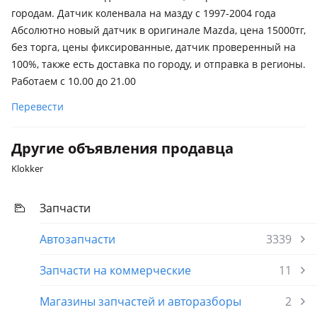
Mazda Familia
городам. Датчик коленвала на мазду с 1997-2004 года
1994 - 1999 Y10, 1998 - 2004 BJ
Абсолютно новый датчик в оригинале Mazda, цена 15000тг,
Mazda 323
без торга, цены фиксированные, датчик проверенный на
1994 - 2000 BA, 1996 - 2000 BA рестайлинг
100%, также есть доставка по городу, и отправка в регионы.
Работаем с 10.00 до 21.00
Mazda 626
1991 - 1997 GE, 1997 - 1999 GF
Перевести
Другие объявления продавца
Klokker
Запчасти
Автозапчасти
3339
Запчасти на коммерческие
11
Магазины запчастей и авторазборы
2