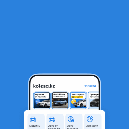
RU
Открыть приложение
1
/
11
Датчик коленвала Mazda 323
15 000 ₸
Город
Караганда, Карагандинская