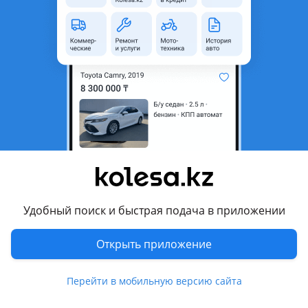
область
Состояние
Б/y
Оригинальность
Оригинал
Есть доставка
Да
Подходит на авто
Toyota Highlander
2001 - 2003 1 поколение (U2), 2004 - 2007 1 поколение
рестайлинг (U2)
Lexus RX 300
Удобный поиск и быстрая подача в приложении
1997 - 2003 1 поколение (MCU15)
Открыть приложение
Комментарий продавца
Амортизатор двигателя 3.3 (hybrid)
Перейти в мобильную версию сайта
Toyota highlander xu20 2000-2007
LEXUS RX300 XU10 1998-2003