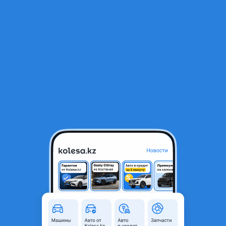
RU
Открыть приложение
В начало
1
/
2
Амортизатор двигателя 3.3
5 000 ₸
Город
Алматы, Алматинская