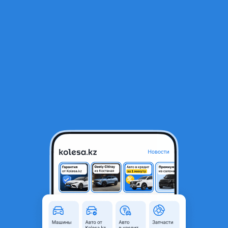
RU
Открыть приложение
1
/
3
Катушка bmw катушки
8 000 ₸
Объявление находится в архиве и может быть