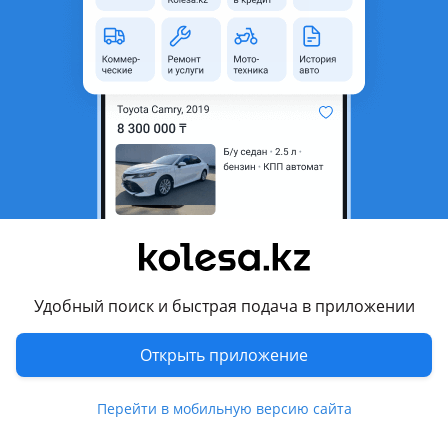
область
Состояние
Новая
Сезонность
Летние
Ширина
265 мм
Высота профиля
45
Диаметр
R20
Возможна рассрочка или
Да
кредит
Есть доставка
Да
Удобный поиск и быстрая подача в приложении
Комментарий продавца
Новый комплект летних шин Farroad
Открыть приложение
Модель FRD26
Перейти в мобильную версию сайта
Размер 265/45R20