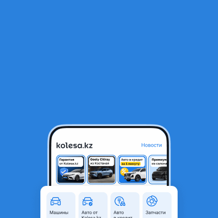
RU
Открыть приложение
В начало
1
/
2
Шины Farroad 265/45R20 FRD26
40 000 ₸
Город
Алматы, Алматинская