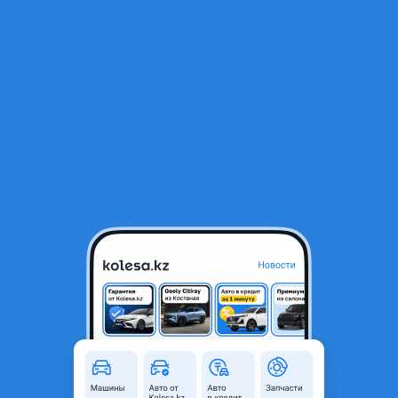
RU
Открыть приложение
В начало
1
/
2
Двигатель Мотор MR 20 Nissan Qashqai (ниссан кашкай) двигатель
2.0 л Так же
86 500 ₸