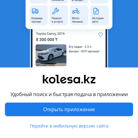
Объявление находится в архиве и может быть
неактуальным.
Город
Алматы, Алматинская
область
Состояние
Б/y
Есть доставка
Да
Комментарий продавца
Двигатель Мотор MR 20 Nissan Qashqai (ниссан кашкай)
двигатель 2.0 л
Удобный поиск и быстрая подача в приложении
Так же есть возможность приобрести агрегат в Рассрочку
либо Кредит
Открыть приложение
Двигатель Мотор MR 20 Nissan Qashqai 2.0 литра
Перейти в мобильную версию сайта
Привозные Япония Без пробега по РК
Установка бесплатно!