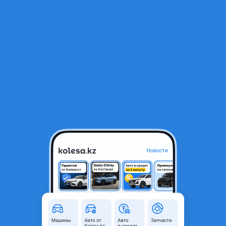
RU
Открыть приложение
1
/
6
Диски
740 000 ₸
Город
Алматы, Алматинская