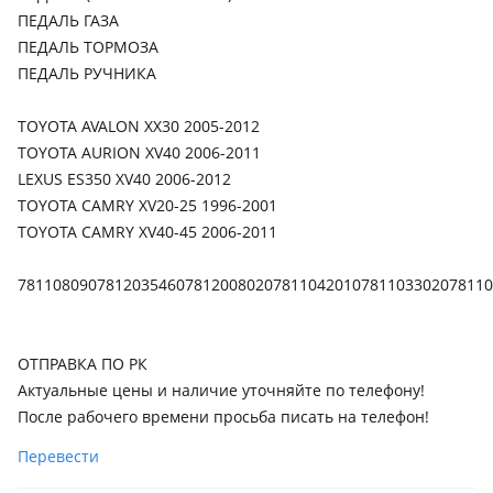
поколение (A3), 2000 - 2005 2 поколение (A2), 1994 - 2000 1
ПЕДАЛЬ ГАЗА
поколение (A1)
ПЕДАЛЬ ТОРМОЗА
Lexus ES 350
ПЕДАЛЬ РУЧНИКА
2006 - 2009 5 поколение (V4), 2009 - 2012 5 поколение
рестайлинг (V4), 2012 - 2015 6 поколение (V6), 2015 - 2018 6
TOYOTA AVALON XX30 2005-2012
поколение рестайлинг (V6)
TOYOTA AURION XV40 2006-2011
LEXUS ES350 XV40 2006-2012
TOYOTA CAMRY XV20-25 1996-2001
TOYOTA CAMRY XV40-45 2006-2011
781108090781203546078120080207811042010781103302078110
ОТПРАВКА ПО РК
Актуальные цены и наличие уточняйте по телефону!
После рабочего времени просьба писать на телефон!
Перевести