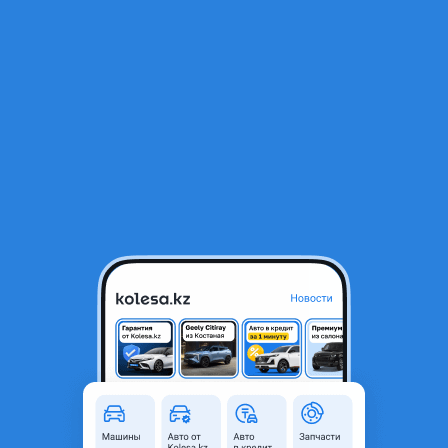
RU
Открыть приложение
В начало
1
/
2
Двигатель 2.0 Turbo GDI Hyundai Sonata
970 000 ₸
Город
Алматы, Алматинская