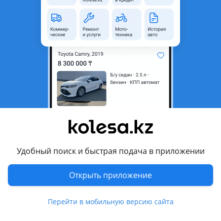
область
Состояние
Б/y
Комментарий продавца
Двигатель 2.0 Turbo GDI. Ташкентский 540/2
Перевести
Другие объявления продавца
botakanmg@mail.ru
Удобный поиск и быстрая подача в приложении
Запчасти
Открыть приложение
Автозапчасти
1097
4 августа 2026 г.
Пожаловаться
Перейти в мобильную версию сайта