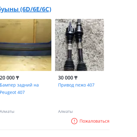
 буыны (6D/6E/6C)
20 000 ₸
30 000 ₸
Бампер задний на
Привод пежо 407
Peugeot 407
Алматы
Алматы
Пожаловаться