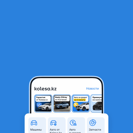
RU
Открыть приложение
1
/
4
Дверь ниссан альмера n15 2-х дверная
12 000 ₸
Город
Караганда, Карагандинская