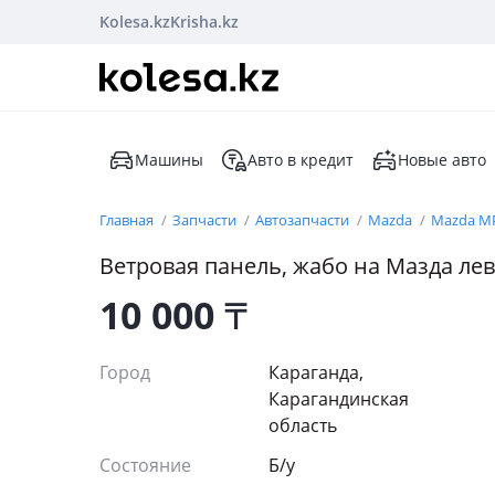
Kolesa.kz
Krisha.kz
Машины
Авто в кредит
Новые авто
Главная
Запчасти
Автозапчасти
Mazda
Mazda M
Ветровая панель, жабо на Мазда ле
10 000
₸
Город
Караганда,
Карагандинская
область
Состояние
Б/y