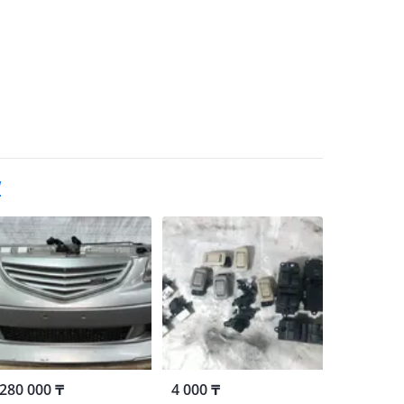
W
280 000 ₸
4 000 ₸