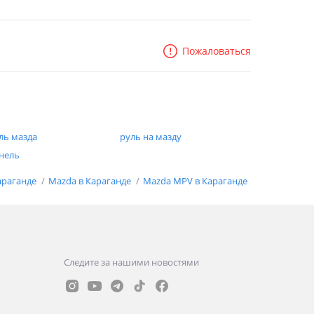
Пожаловаться
ль мазда
руль на мазду
нель
араганде
Mazda в Караганде
Mazda MPV в Караганде
Следите за нашими новостями