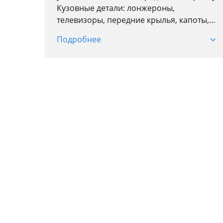
Кузовные детали: лонжероны,
телевизоры, передние крылья, капоты,
двери, зеркала, крышки багажника,
Подробнее
бампера, решетки, усилители бамперов.
Кузовные стекла
Оптика передняя и задняя, поворотники.
Ходовая часть: балки, рычаги,
аммортизаторы, стабилизаторы,
торсионы, тормозные суппорта, диски,
рулевые рейки
Трансмиссия: АКПП, привода, карданные
валы, раздатки, редуктора, мосты
Салон: торпеда, приборная панель, рули,
обшивки дверей, потолочная обивка,
сидения, салонный пластик, ремни
безопасности, напольное покрытие.
Электроснащение: генераторы,
стартеры, проводка, блоки