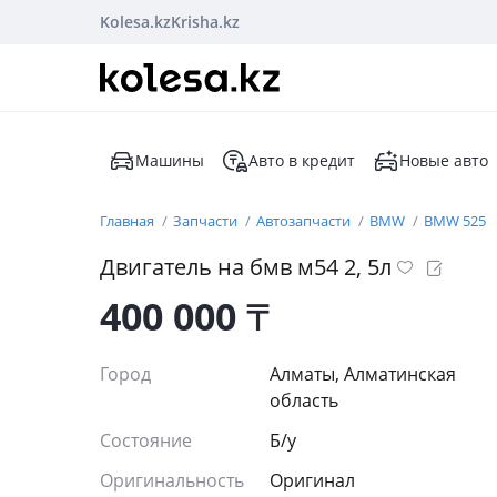
Kolesa.kz
Krisha.kz
Машины
Авто в кредит
Новые авто
Главная
Запчасти
Автозапчасти
BMW
BMW 525
Двигатель на бмв м54 2, 5л
400 000
₸
Город
Алматы, Алматинская
область
Состояние
Б/y
Оригинальность
Оригинал