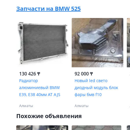
Запчасти на
BMW 525
130 426 ₸
92 000 ₸
Радиатор
Новый led свето
алюминиевый BMW
диодный модуль блок
E39, E38 40мм AT AJS
фары бмв f10
Алматы
Алматы
Похожие объявления