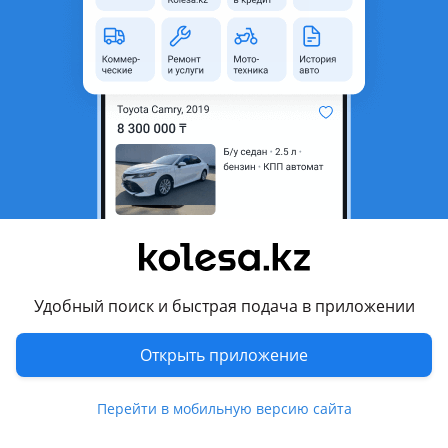
область
Состояние
Новая
Комментарий продавца
Toyota Corolla 2004-2006 (120 кузов) 11G4-араб
Есть с обоих сторон L/R
Хорошое качество (дубликат)
Цена указана за одну из сторон.
Чтобы уточнить, позвоните или напишите по номеру
телефона.
Toyota Corolla 2004-2006 (120 кузов) 11G4-араб
Удобный поиск и быстрая подача в приложении
Екі жағы да бар L/R
Сапасы жақсы (дубликат)
Открыть приложение
Бағасы тек бір бетіне көрсетілген.
Керек заттарыңызды білу үшін, бізге қоңырау шалып
Перейти в мобильную версию сайта
немесе осы нөмерге жаза аласыздар.