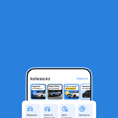
RU
Открыть приложение
1
/
9
Передние фары — Toyota Corolla 2004-2006 (120 кузов) 11G4-араб
20 000 ₸
Город
Алматы, Алматинская