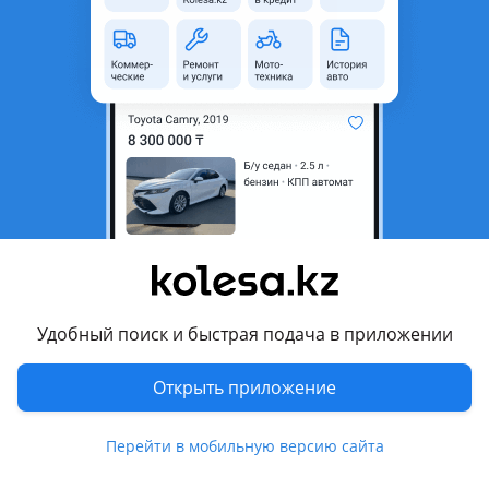
область
Состояние
Б/y
Есть доставка
Да
Комментарий продавца
Гидромуфта
Перевести
Другие объявления продавца
БейбIт
Удобный поиск и быстрая подача в приложении
Запчасти
Открыть приложение
Автозапчасти
106
Перейти в мобильную версию сайта
3 августа 2026 г.
Пожаловаться