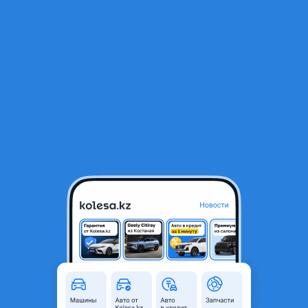
RU
Открыть приложение
1
/
12
Гидромуфта кор авт Subaru Tribeka 2006 год 3.0 USA
135 000 ₸
Город
Алматы, Алматинская