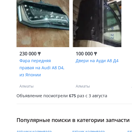
230 000 ₸
100 000 ₸
Фара передняя
Двери на Ауди А8 Д4
правая на Audi A8 D4,
из Японии
Алматы
Алматы
Объявление посмотрели
675
раз
c 3 августа
Популярные поиски в категории запчасти
датчики коленвала
датчик коленвала
да