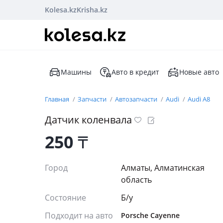
Kolesa.kz
Krisha.kz
Машины
Авто в кредит
Новые авто
Главная
Запчасти
Автозапчасти
Audi
Audi A8
Датчик коленвала
250
₸
Город
Алматы, Алматинская
область
Состояние
Б/y
Подходит на авто
Porsche Cayenne