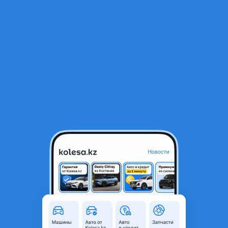
RU
Открыть приложение
1
/
4
Гитара на Спейс Гир
15 000 ₸
Город
Астана, Акмолинская