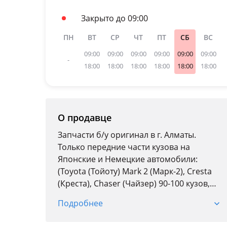
Закрыто до 09:00
ПН
ВТ
СР
ЧТ
ПТ
СБ
ВС
09:00
09:00
09:00
09:00
09:00
09:00
-
18:00
18:00
18:00
18:00
18:00
18:00
О продавце
Запчасти б/у оригинал в г. Алматы.
Только передние части кузова на
Японские и Немецкие автомобили:
(Toyota (Тойоту) Mark 2 (Марк-2), Cresta
(Креста), Chaser (Чайзер) 90-100 кузов,
Rav 4 (Раф-4) 92-99г. В., Aristo, Avalon,
Подробнее
Avensis, Caldina, Camry, Camry Gracia,
Carib, Carina E, Carina ED, Ceres, Chaser,