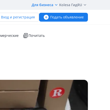
Для бизнеса
Kolesa Гид
RU
Вход и регистрация
Подать объявление
мерческие
Почитать