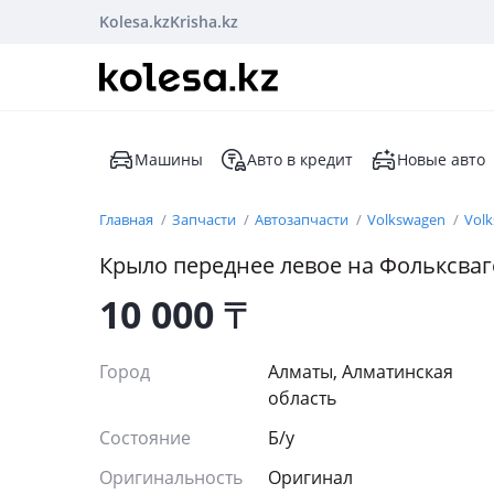
Kolesa.kz
Krisha.kz
Машины
Авто в кредит
Новые авто
Главная
Запчасти
Автозапчасти
Volkswagen
Vol
Крыло переднее левое на Фольксва
10 000
₸
Город
Алматы, Алматинская
область
Состояние
Б/y
Оригинальность
Оригинал