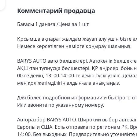
Комментарий продавца
Бағасы 1 данаға./Цена за 1 шт.
Қосымша ақпарат жылдам жауап алу үшін бізге ә
Немесе көрсетілген нөмірге қоңырау шалыңыз.
BARYS AUTO авто бөлшектері. Автокөлік бөлшекте
АҚШ-тан түпнұсқа бөлшектері. ҚР өңірлері бойынш
00-ге дейін, 13: 00-14: 00-ге дейін түскі үзіліс. 
мен қол жетімділігін алдын-ала анықтаңыз.
Для более подробной информации и быстрого от
Или звоните по указанному номеру.
Авторазбор BARYS AUTO. Широкий выбор автозап
Европы и США. Есть отправка по регионам РК. Врем
14: 00. Без выходных. Предварительно уточняйте