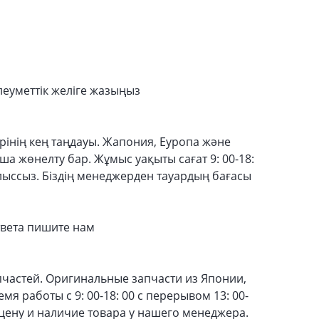
леуметтік желіге жазыңыз
рінің кең таңдауы. Жапония, Еуропа және
а жөнелту бар. Жұмыс уақыты сағат 9: 00-18:
Демалыссыз. Біздің менеджерден тауардың бағасы
вета пишите нам
частей. Оригинальные запчасти из Японии,
я работы с 9: 00-18: 00 с перерывом 13: 00-
 цену и наличие товара у нашего менеджера.