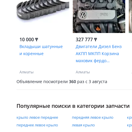
10 000 ₸
327 777 ₸
Вкладыши шатунные
Двигатели Дизел Бенз
и коренные
АКПП МКПП Корзина
маховик фердо
подшипник вилка
Алматы
Алматы
цилинд
Объявление посмотрели
360
раз
c 3 августа
Популярные поиски в категории запчасти
крыло левое переднее
передняя левое крыло
кр
переднее левое крыло
левая крыло
кр