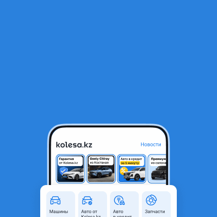
RU
Открыть приложение
1
/
13
Рычаг передний привозной
7 000 ₸
Город
Алматы, Алматинская