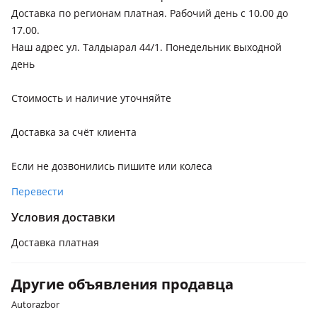
Toyota Camry
Доставка по регионам платная. Рабочий день с 10.00 до
1982 - 1986 V10
17.00.
Toyota Corolla
Наш адрес ул. Талдыарал 44/1. Понедельник выходной
2000 - 2008 E120 (E12/ZER/ZZE12/R1)
день
Toyota Previa
Стоимость и наличие уточняйте
1990 - 2000 XR10/XR20 (R1/R2)
Toyota Scepter
Доставка за счёт клиента
1991 - 1996 1 поколение
Если не дозвонились пишите или колеса
Toyota Estima Emina
Перевести
1992 - 1996 1 поколение (R1/R2)
Условия доставки
BMW 525
1995 - 2000 E39
Доставка платная
Другие объявления продавца
Autorazbor