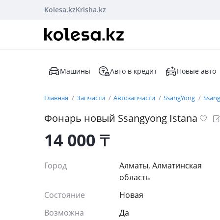
Kolesa.kz
Krisha.kz
Машины
Авто в кредит
Новые авто
Главная
Запчасти
Автозапчасти
SsangYong
Ssang
Фонарь новый Ssangyong Istana
14 000
₸
Город
Алматы, Алматинская
область
Состояние
Новая
Возможна
Да