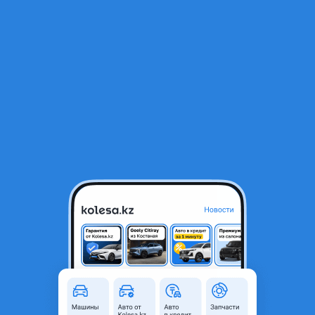
RU
Открыть приложение
1
/
11
ГУР насос на nissan primera примера p10 sr20
15 000 ₸
Объявление находится в архиве и может быть