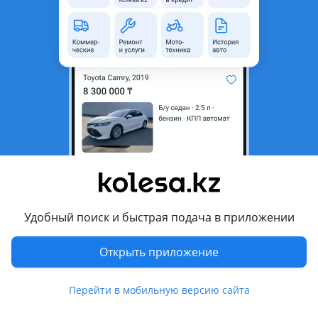
неактуальным.
Город
Алматы, Алматинская
область
Состояние
Б/y
Есть доставка
Да
Комментарий продавца
Привозной из Японии отправка
Перевести
Удобный поиск и быстрая подача в приложении
Другие объявления продавца
Открыть приложение
Нурлан
Перейти в мобильную версию сайта
Запчасти