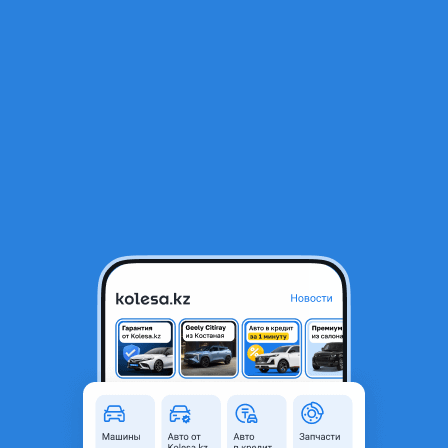
RU
Открыть приложение
1
/
9
Прогресс Progres капот
150 000 ₸
Объявление находится в архиве и может быть