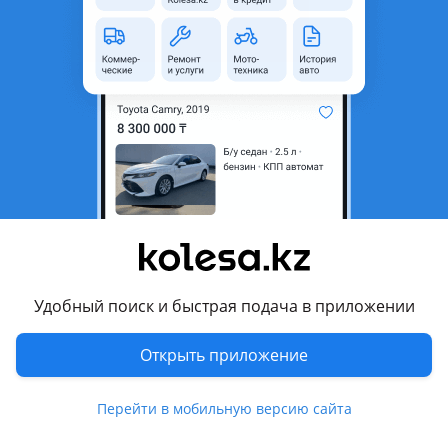
неактуальным.
Город
Алматы, Алматинская
область
Состояние
Б/y
Комментарий продавца
На Тойоту Прогресс Progres, 1998-2007 гв — привозной
капот в родной краске, оригинал, б у.
Перевести
Удобный поиск и быстрая подача в приложении
Показать на карте
Открыть приложение
Другие объявления продавца
Перейти в мобильную версию сайта
avtohlam. info