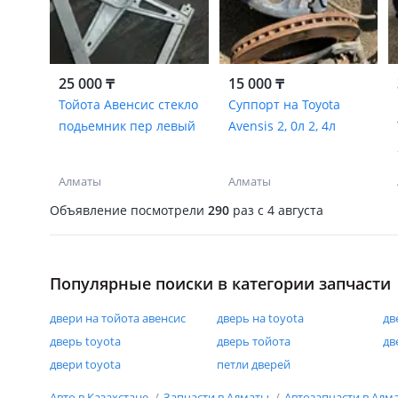
25 000 ₸
15 000 ₸
Тойота Авенсис стекло
Суппорт на Toyota
подьемник пер левый
Avensis 2, 0л 2, 4л
Алматы
Алматы
Объявление посмотрели
290
раз
c 4 августа
Популярные поиски в категории запчасти
двери на тойота авенсис
дверь на toyota
дв
дверь toyota
дверь тойота
дв
двери toyota
петли дверей
Авто в Казахстане
Запчасти в Алматы
Автозапчасти в Алм