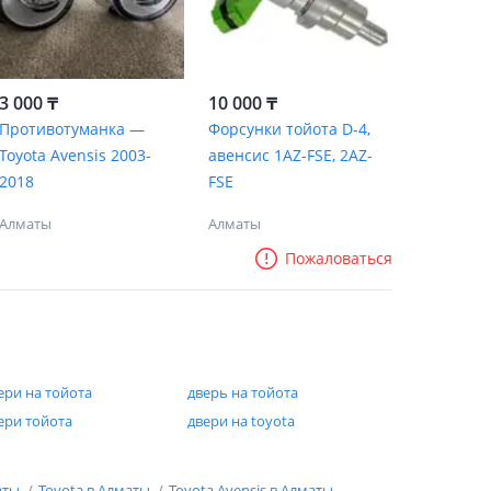
3 000 ₸
10 000 ₸
Противотуманка —
Форсунки тойота D-4,
Toyota Avensis 2003-
авенсис 1AZ-FSE, 2AZ-
2018
FSE
Алматы
Алматы
Пожаловаться
ери на тойота
дверь на тойота
ери тойота
двери на toyota
аты
Toyota в Алматы
Toyota Avensis в Алматы