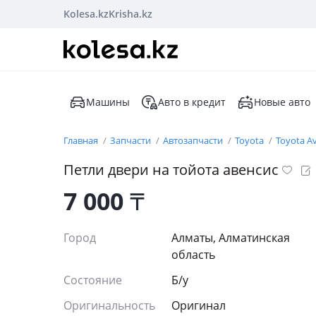
Kolesa.kz
Krisha.kz
Машины
Авто в кредит
Новые авто
Главная
Запчасти
Автозапчасти
Toyota
Toyota A
Петли двери на тойота авенсис
7 000
₸
Город
Алматы, Алматинская
область
Состояние
Б/y
Оригинальность
Оригинал