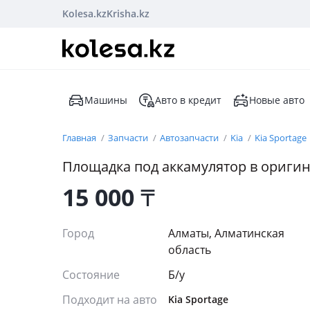
Kolesa.kz
Krisha.kz
Машины
Авто в кредит
Новые авто
Главная
Запчасти
Автозапчасти
Kia
Kia Sportage
Площадка под аккамулятор в оригин
15 000
₸
Город
Алматы, Алматинская
область
Состояние
Б/y
Подходит на авто
Kia Sportage