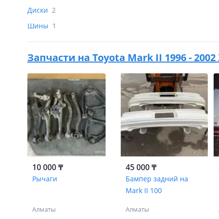
Диски
2
Шины
1
Запчасти на
Toyota Mark II 1996 - 2002
10 000 ₸
45 000 ₸
Рычаги
Бампер задний на
Mark II 100
Алматы
Алматы