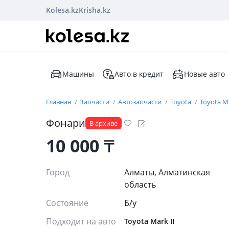
Kolesa.kz
Krisha.kz
Машины
Авто в кредит
Новые авто
Главная
Запчасти
Автозапчасти
Toyota
Toyota Ma
Фонари
В архиве
10 000
₸
Город
Алматы, Алматинская
область
Состояние
Б/y
Подходит на авто
Toyota Mark II