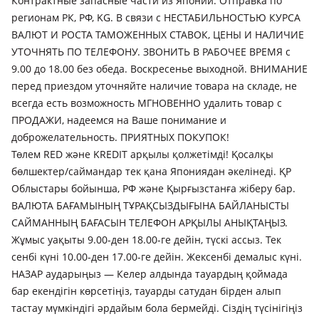
Контрактные запасные части из Японии. Отправка по
регионам РК, РФ, KG. В связи с НЕСТАБИЛЬНОСТЬЮ КУРСА
ВАЛЮТ И РОСТА ТАМОЖЕННЫХ СТАВОК, ЦЕНЫ И НАЛИЧИЕ
УТОЧНЯТЬ ПО ТЕЛЕФОНУ. ЗВОНИТЬ В РАБОЧЕЕ ВРЕМЯ с
9.00 до 18.00 без обеда. Воскресенье выходной. ВНИМАНИЕ
перед приездом уточняйте наличие товара на складе, не
всегда есть возможность МГНОВЕННО удалить товар с
ПРОДАЖИ, надеемся на Ваше понимание и
доброжелательность. ПРИЯТНЫХ ПОКУПОК!
Төлем RED және KREDIT арқылы қолжетімді! Қосалқы
бөлшектер/саймандар тек қана Япониядан әкелінеді. ҚР
Облыстары бойынша, РФ және Қырғызстанға жіберу бар.
ВАЛЮТА БАҒАМЫНЫҢ ТҰРАҚСЫЗДЫҒЫНА БАЙЛАНЫСТЫ
САЙМАННЫҢ БАҒАСЫН ТЕЛЕФОН АРҚЫЛЫ АНЫҚТАҢЫЗ.
Жұмыс уақыты 9.00-ден 18.00-ге дейін, түскі ассыз. Тек
сенбі күні 10.00-ден 17.00-ге дейін. Жексенбі демалыс күні.
НАЗАР аударыңыз — Келер алдында тауардың қоймада
бар екендігін көрсетіңіз, тауарды сатудан бірден алып
тастау мүмкіндігі әрдайым бола бермейді. Сіздің түсінігіңіз