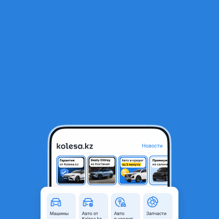
RU
Открыть приложение
В начало
1
/
2
Ветровики на Honda Odyssey
25 000 ₸
Город
Алматы, Алматинская