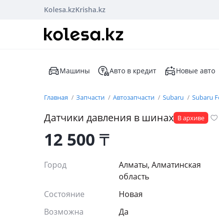
Kolesa.kz
Krisha.kz
Машины
Авто в кредит
Новые авто
Главная
Запчасти
Автозапчасти
Subaru
Subaru F
Датчики давления в шинах
В архиве
12 500
₸
Город
Алматы, Алматинская
область
Состояние
Новая
Возможна
Да