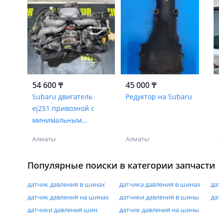
54 600 ₸
45 000 ₸
Subaru двигатель
Редуктор на Subaru
ej251 привозной c
минимальным
пробегом объем: 2.5
Алматы
Алматы
литра
Популярные поиски в категории запчасти
датчик давления в шинах
датчика давления в шинах
да
датчик давления на шинах
датчики давления в шины
да
датчики давления шин
датчик давления на шины